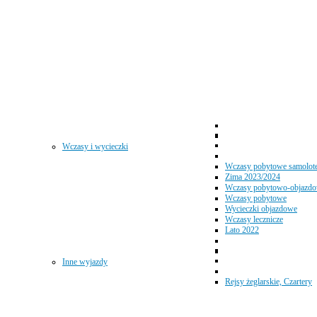
Wczasy i wycieczki
Wczasy pobytowe samolot
Zima 2023/2024
Wczasy pobytowo-objazd
Wczasy pobytowe
Wycieczki objazdowe
Wczasy lecznicze
Lato 2022
Inne wyjazdy
Rejsy żeglarskie, Czartery