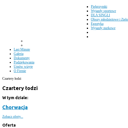
Pielgrzymki
Wyjazdy sportowe
DLA SINGLI
Obozy młodzieżowe i Zielo
Egzotyka
Wyjazdy nurkowe
Last Minute
Galeria
Dokumenty
Podziękowania
Umów wizytę
O Firmie
Czartery łodzi
Czartery łodzi
W tym dziale:
Chorwacja
Zobacz oferty...
Oferta