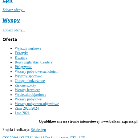
Zobacz oferty...
Wyspy
Zobacz oferty...
Oferta
Wyjazdy nurkowe
Egzotyka
Kwatery
Rejsy żeglarskie, Czartery
Pielgrzymki
Wczasy pobytowe samolotem
Wyjazdy sportowe
Obozy młodzieżowe
Zielone szkoły
Wczasy lecznicze
Wycieczki objazdowe
Wczasy pobytowe
Wczasy pobytowo-objazdowe
Zima 2023/2024
Lato 2021
Opublikowane na stronie internetowej www.balkan-express.pl m
Projekt i realizacja:
Sebdesign
CSS Valid
|
XHTML Valid
|
Top
|
+
|
-
|
reset
|
RTL
|
LTR