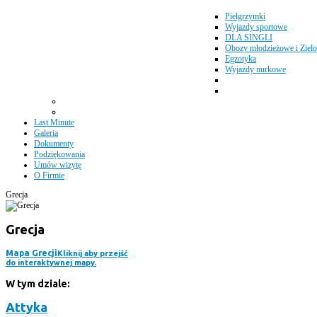
Pielgrzymki
Wyjazdy sportowe
DLA SINGLI
Obozy młodzieżowe i Zielo
Egzotyka
Wyjazdy nurkowe
Last Minute
Galeria
Dokumenty
Podziękowania
Umów wizytę
O Firmie
Grecja
Grecja
Mapa Grecji
Kliknij aby przejść
do interaktywnej mapy.
W tym dziale:
Attyka