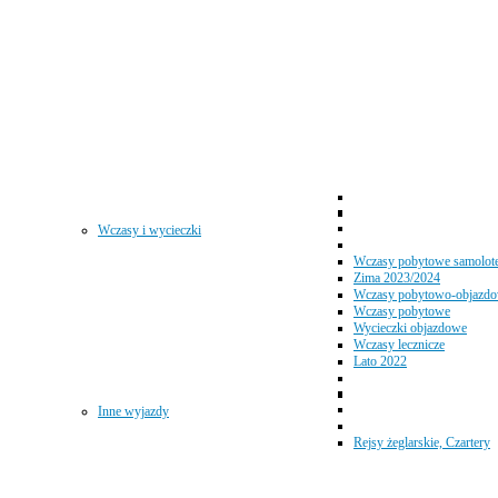
Wczasy i wycieczki
Wczasy pobytowe samolot
Zima 2023/2024
Wczasy pobytowo-objazd
Wczasy pobytowe
Wycieczki objazdowe
Wczasy lecznicze
Lato 2022
Inne wyjazdy
Rejsy żeglarskie, Czartery