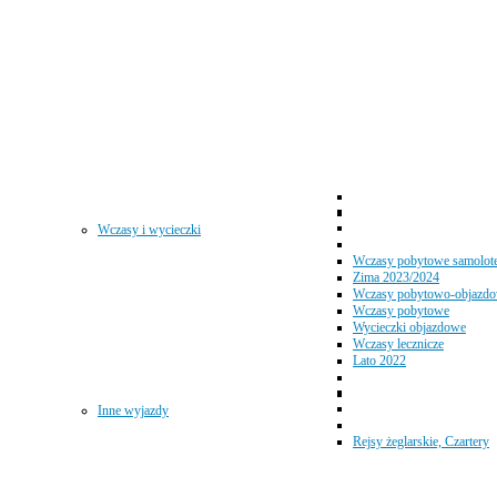
Wczasy i wycieczki
Wczasy pobytowe samolot
Zima 2023/2024
Wczasy pobytowo-objazd
Wczasy pobytowe
Wycieczki objazdowe
Wczasy lecznicze
Lato 2022
Inne wyjazdy
Rejsy żeglarskie, Czartery