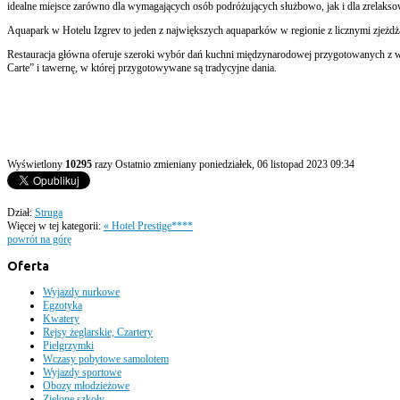
idealne miejsce zarówno dla wymagających osób podróżujących służbowo, jak i dla zrelakso
Aquapark w Hotelu Izgrev to jeden z największych aquaparków w regionie z licznymi zjeżdża
Restauracja główna oferuje szeroki wybór dań kuchni międzynarodowej przygotowanych z wie
Carte” i tawernę, w której przygotowywane są tradycyjne dania.
Wyświetlony
10295
razy
Ostatnio zmieniany poniedziałek, 06 listopad 2023 09:34
Dział:
Struga
Więcej w tej kategorii:
« Hotel Prestige****
powrót na górę
Oferta
Wyjazdy nurkowe
Egzotyka
Kwatery
Rejsy żeglarskie, Czartery
Pielgrzymki
Wczasy pobytowe samolotem
Wyjazdy sportowe
Obozy młodzieżowe
Zielone szkoły