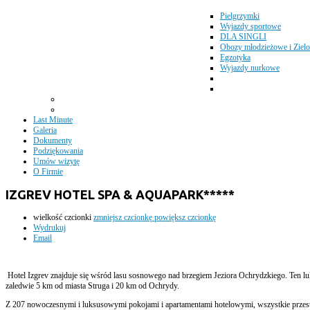
Pielgrzymki
Wyjazdy sportowe
DLA SINGLI
Obozy młodzieżowe i Zielo
Egzotyka
Wyjazdy nurkowe
Last Minute
Galeria
Dokumenty
Podziękowania
Umów wizytę
O Firmie
IZGREV HOTEL SPA & AQUAPARK*****
wielkość czcionki
zmniejsz czcionkę
powiększ czcionkę
Wydrukuj
Email
Hotel Izgrev znajduje się wśród lasu sosnowego nad brzegiem Jeziora Ochrydzkiego. Ten lu
zaledwie 5 km od miasta Struga i 20 km od Ochrydy.
Z 207 nowoczesnymi i luksusowymi pokojami i apartamentami hotelowymi, wszystkie przestr