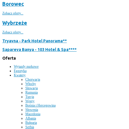
Borowec
Zobacz oferty...
Wybrzeże
Zobacz oferty...
Tryavna - Park Hotel Panorama**
Sapareva Banya - 103 Hotel & Spa****
Oferta
Wyjazdy nurkowe
Egzotyka
Kwatery
Chorwacja
Włochy
Słowacja
Rumunia
Turcja
Węgry
Bośnia i Hercegowina
Słowenia
Macedonia
Albania
Bułgaria
Serbia