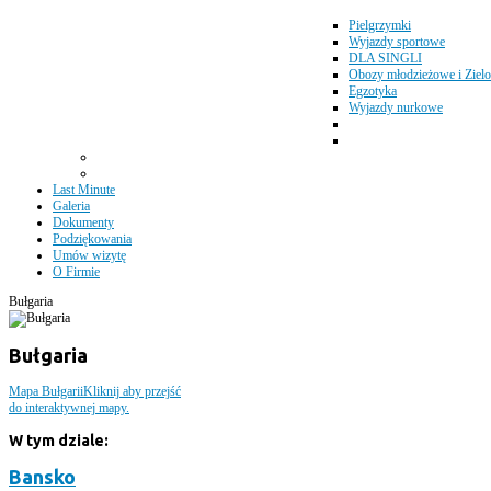
Pielgrzymki
Wyjazdy sportowe
DLA SINGLI
Obozy młodzieżowe i Zielo
Egzotyka
Wyjazdy nurkowe
Last Minute
Galeria
Dokumenty
Podziękowania
Umów wizytę
O Firmie
Bułgaria
Bułgaria
Mapa Bułgarii
Kliknij aby przejść
do interaktywnej mapy.
W tym dziale:
Bansko