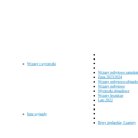
Wczasy i wycieczki
Wczasy pobytowe samolot
Zima 2023/2024
Wczasy pobytowo-objazd
Wczasy pobytowe
Wycieczki objazdowe
Wczasy lecznicze
Lato 2022
Inne wyjazdy
Rejsy żeglarskie, Czartery