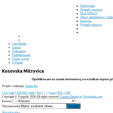
Pielgrzymki
Wyjazdy sportowe
DLA SINGLI
Obozy młodzieżowe i Zielo
Egzotyka
Wyjazdy nurkowe
Last Minute
Galeria
Dokumenty
Podziękowania
Umów wizytę
O Firmie
Kosovska Mitrovica
Opublikowane na stronie internetowej www.balkan-express.pl m
Projekt i realizacja:
Sebdesign
CSS Valid
|
XHTML Valid
|
Top
|
+
|
-
|
reset
|
RTL
|
LTR
Copyright ©
Yougrids
2026 All rights reserved.
Custom Design by Youjoomla.com
Kosovo
Wyszukiwarka
Wyszukiwarka