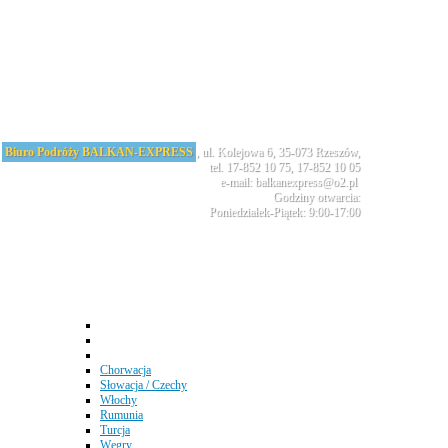
Biuro Podróży BALKAN-EXPRESS
, ul. Kolejowa 6, 35-073 Rzeszów,
tel. 17-852 10 75, 17-852 10 05
e-mail: balkanexpress@o2.pl
Godziny otwarcia:
Poniedziałek-Piątek: 9:00-17:00
Chorwacja
Słowacja / Czechy
Włochy
Rumunia
Turcja
Węgry