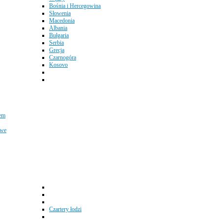
Bośnia i Hercegowina
Słowenia
Macedonia
Albania
Bułgaria
Serbia
Grecja
Czarnogóra
Kosovo
em
owe
Czartery łodzi