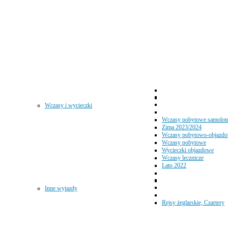
Wczasy i wycieczki
Wczasy pobytowe samolot
Zima 2023/2024
Wczasy pobytowo-objazd
Wczasy pobytowe
Wycieczki objazdowe
Wczasy lecznicze
Lato 2022
Inne wyjazdy
Rejsy żeglarskie, Czartery