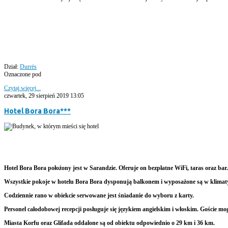
Dział:
Durrës
Oznaczone pod
Czytaj więcej...
czwartek, 29 sierpień 2019 13:05
Hotel Bora Bora***
Hotel Bora Bora położony jest w Sarandzie. Oferuje on bezpłatne WiFi, taras oraz bar
Wszystkie pokoje w hotelu Bora Bora dysponują balkonem i wyposażone są w klimaty
Codziennie rano w obiekcie serwowane jest śniadanie do wyboru z karty.
Personel całodobowej recepcji posługuje się językiem angielskim i włoskim. Goście mo
Miasta Korfu oraz Glifada oddalone są od obiektu odpowiednio o 29 km i 36 km.