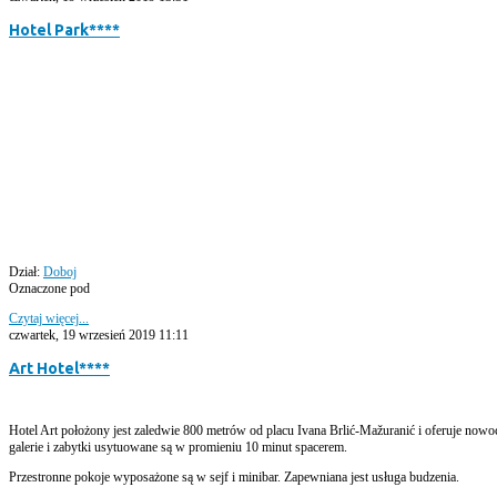
Hotel Park****
Dział:
Doboj
Oznaczone pod
Czytaj więcej...
czwartek, 19 wrzesień 2019 11:11
Art Hotel****
Hotel Art położony jest zaledwie 800 metrów od placu Ivana Brlić-Mažuranić i oferuje now
galerie i zabytki usytuowane są w promieniu 10 minut spacerem.
Przestronne pokoje wyposażone są w sejf i minibar. Zapewniana jest usługa budzenia.