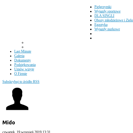
Pielgrzymki
Wyjazdy sportowe
DLA SINGLI
Obozy młodzieżowe i Zielo
Egzotyka
Wyjazdy nurkowe
Last Minute
Galeria
Dokumenty
Podziękowania
Umów wizytę
O Firmie
Subskrybuj to źródło RSS
Mido
czwartek, 19 wrzesień 2019 13:31