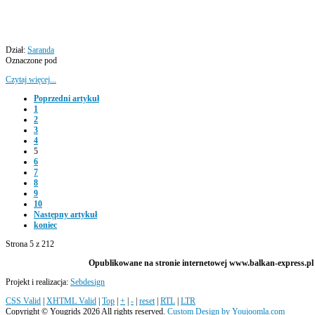
Dział:
Saranda
Oznaczone pod
Czytaj więcej...
Poprzedni artykuł
1
2
3
4
5
6
7
8
9
10
Następny artykuł
koniec
Strona 5 z 212
Opublikowane na stronie internetowej www.balkan-express.pl m
Projekt i realizacja:
Sebdesign
CSS Valid
|
XHTML Valid
|
Top
|
+
|
-
|
reset
|
RTL
|
LTR
Copyright ©
Yougrids
2026 All rights reserved.
Custom Design by Youjoomla.com