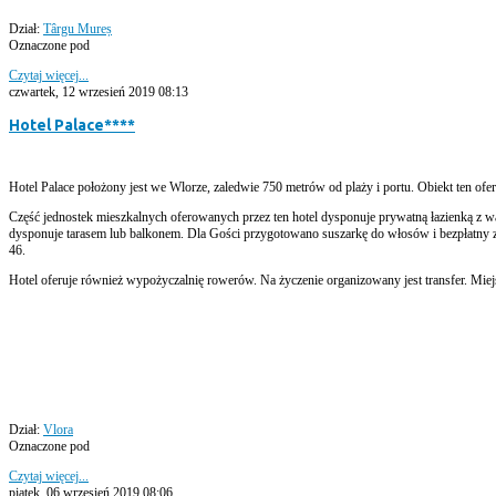
Dział:
Târgu Mureș
Oznaczone pod
Czytaj więcej...
czwartek, 12 wrzesień 2019 08:13
Hotel Palace****
Hotel Palace położony jest we Wlorze, zaledwie 750 metrów od plaży i portu. Obiekt ten ofe
Część jednostek mieszkalnych oferowanych przez ten hotel dysponuje prywatną łazienką z w
dysponuje tarasem lub balkonem. Dla Gości przygotowano suszarkę do włosów i bezpłatny z
46.
Hotel oferuje również wypożyczalnię rowerów. Na życzenie organizowany jest transfer. Mie
Dział:
Vlora
Oznaczone pod
Czytaj więcej...
piątek, 06 wrzesień 2019 08:06