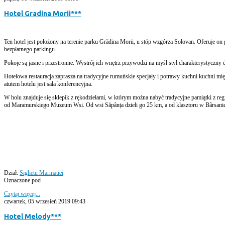
Hotel Gradina Morii***
Ten hotel jest położony na terenie parku Grădina Morii, u stóp wzgórza Solovan. Oferuje 
bezpłatnego parkingu.
Pokoje są jasne i przestronne. Wystrój ich wnętrz przywodzi na myśl styl charakterystyczny
Hotelowa restauracja zaprasza na tradycyjne rumuńskie specjały i potrawy kuchni kuchni m
atutem hotelu jest sala konferencyjna.
W holu znajduje się sklepik z rękodziełami, w którym można nabyć tradycyjne pamiątki z 
od Maramurskiego Muzeum Wsi. Od wsi Săpânța dzieli go 25 km, a od klasztoru w Bârsani
Dział:
Sighetu Marmatiei
Oznaczone pod
Czytaj więcej...
czwartek, 05 wrzesień 2019 09:43
Hotel Melody***