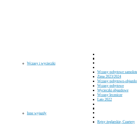
Wczasy i wycieczki
Wczasy pobytowe samolot
Zima 2023/2024
Wczasy pobytowo-objazd
Wczasy pobytowe
Wycieczki objazdowe
Wczasy lecznicze
Lato 2022
Inne wyjazdy
Rejsy żeglarskie, Czartery