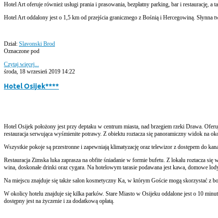
Hotel Art oferuje również usługi prania i prasowania, bezpłatny parking, bar i restaurację, a
Hotel Art oddalony jest o 1,5 km od przejścia granicznego z Bośnią i Hercegowiną. Słynna t
Dział:
Slavonski Brod
Oznaczone pod
Czytaj więcej...
środa, 18 wrzesień 2019 14:22
Hotel Osijek****
Hotel Osijek położony jest przy deptaku w centrum miasta, nad brzegiem rzeki Drawa. Oferuj
restauracja serwująca wyśmienite potrawy. Z obiektu roztacza się panoramiczny widok na oko
Wszystkie pokoje są przestronne i zapewniają klimatyzację oraz telewizor z dostępem do 
Restauracja Zimska luka zaprasza na obfite śniadanie w formie bufetu. Z lokalu roztacza s
wina, doskonałe drinki oraz cygara. Na hotelowym tarasie podawana jest kawa, domowe lody
Na miejscu znajduje się także salon kosmetyczny Ka, w którym Goście mogą skorzystać z boga
W okolicy hotelu znajduje się kilka parków. Stare Miasto w Osijeku oddalone jest o 10 min
dostępny jest na życzenie i za dodatkową opłatą.