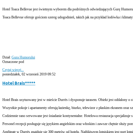
Hotel Toaca Bellevue jest świetnym wyborem dla podróżnych odwiedzających Gurę Humorului.
Toaca Bellevue oferuje gościom szereg udogodnień, takich jak na przykład lodówka i klimatyza
Dział:
Gura Humorului
Oznaczone pod
Czytaj więcej...
poniedziałek, 02 wrzesień 2019 09:52
Hotel Brais*****
Hotel Brais usytuowany jest w mieście Durrës i dysponuje tarasem. Obiekt jest oddalony o o
Wszystkie pokoje i apartamenty oferują łazienkę, biurko, telewizor z płaskim ekranem oraz sz
Codziennie rano serwowane jest śniadanie kontynentalne. Hotelowa restauracja specjalizuje 
Personel recepcji posługuje się językiem angielskim oraz włoskim i zawsze chętnie służy po
Amfiteatr w Durrës znajduje się 300 metrów od hotelu. Najbliższym lotniskiem jest port lot